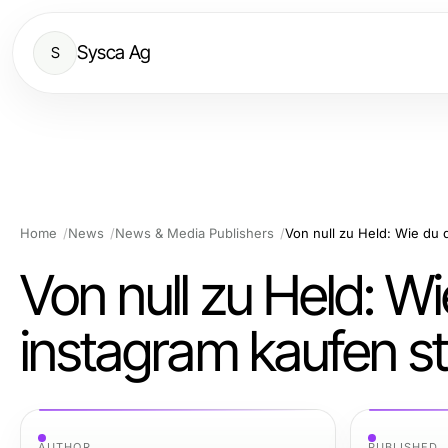
Sysca Ag
S
Home
News
News & Media Publishers
Von null zu Held: Wi
instagram kaufen st
AUTHOR
PUBLISHED