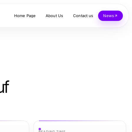
Home Page
About Us
Contact us
News
uf
READING TIME