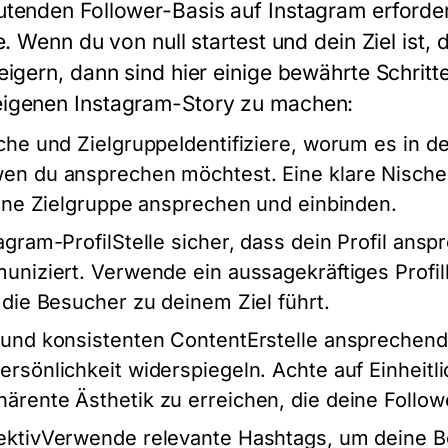
tenden Follower-Basis auf Instagram erforde
e. Wenn du von null startest und dein Ziel ist,
eigern, dann sind hier einige bewährte Schritt
igenen Instagram-Story zu machen:
che und ZielgruppeIdentifiziere, worum es in 
n du ansprechen möchtest. Eine klare Nische hil
eine Zielgruppe ansprechen und einbinden.
agram-ProfilStelle sicher, dass dein Profil ansp
uniziert. Verwende ein aussagekräftiges Profilb
 die Besucher zu deinem Ziel führt.
 und konsistenten ContentErstelle ansprechend
rsönlichkeit widerspiegeln. Achte auf Einheitlic
rente Ästhetik zu erreichen, die deine Followe
ektivVerwende relevante Hashtags, um deine B