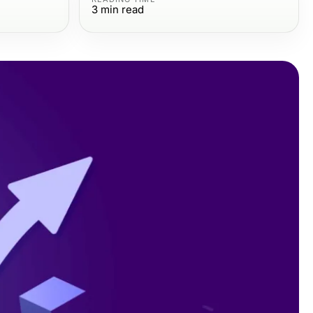
3
min read