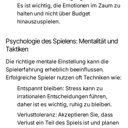
Es ist wichtig, die Emotionen im Zaum zu
halten und nicht über Budget
hinauszuspielen.
Psychologie des Spielens: Mentalität und
Taktiken
Die richtige mentale Einstellung kann die
Spielerfahrung erheblich beeinflussen.
Erfolgreiche Spieler nutzen oft Techniken wie:
Entspannt bleiben:
Stress kann zu
irrationalen Entscheidungen führen,
daher ist es wichtig, ruhig zu bleiben.
Verlusttoleranz:
Akzeptieren Sie, dass
Verlust ein Teil des Spiels ist und planen