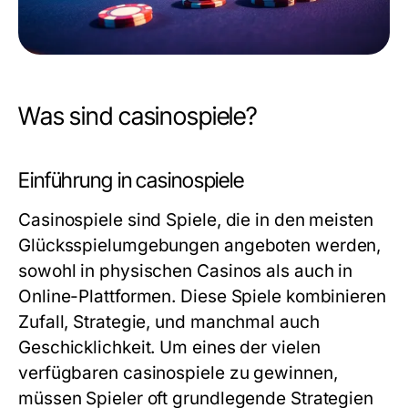
Was sind casinospiele?
Einführung in casinospiele
Casinospiele sind Spiele, die in den meisten
Glücksspielumgebungen angeboten werden,
sowohl in physischen Casinos als auch in
Online-Plattformen. Diese Spiele kombinieren
Zufall, Strategie, und manchmal auch
Geschicklichkeit. Um eines der vielen
verfügbaren
casinospiele
zu gewinnen,
müssen Spieler oft grundlegende Strategien