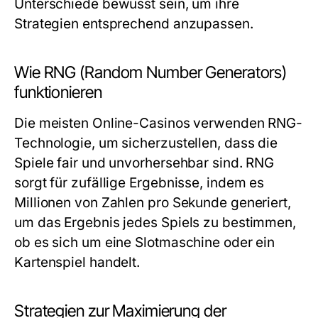
Unterschiede bewusst sein, um ihre
Strategien entsprechend anzupassen.
Wie RNG (Random Number Generators)
funktionieren
Die meisten Online-Casinos verwenden RNG-
Technologie, um sicherzustellen, dass die
Spiele fair und unvorhersehbar sind. RNG
sorgt für zufällige Ergebnisse, indem es
Millionen von Zahlen pro Sekunde generiert,
um das Ergebnis jedes Spiels zu bestimmen,
ob es sich um eine Slotmaschine oder ein
Kartenspiel handelt.
Strategien zur Maximierung der