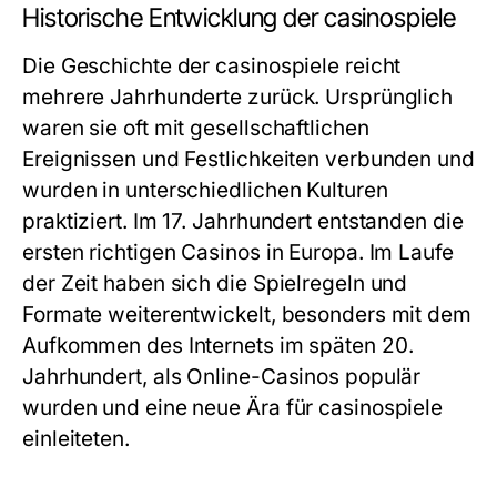
Historische Entwicklung der casinospiele
Die Geschichte der casinospiele reicht
mehrere Jahrhunderte zurück. Ursprünglich
waren sie oft mit gesellschaftlichen
Ereignissen und Festlichkeiten verbunden und
wurden in unterschiedlichen Kulturen
praktiziert. Im 17. Jahrhundert entstanden die
ersten richtigen Casinos in Europa. Im Laufe
der Zeit haben sich die Spielregeln und
Formate weiterentwickelt, besonders mit dem
Aufkommen des Internets im späten 20.
Jahrhundert, als Online-Casinos populär
wurden und eine neue Ära für casinospiele
einleiteten.