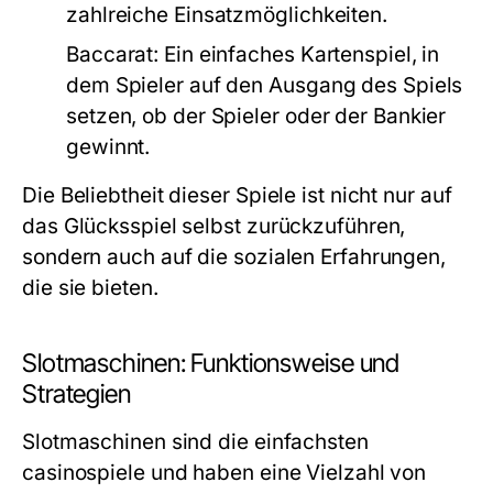
zahlreiche Einsatzmöglichkeiten.
Baccarat:
Ein einfaches Kartenspiel, in
dem Spieler auf den Ausgang des Spiels
setzen, ob der Spieler oder der Bankier
gewinnt.
Die Beliebtheit dieser Spiele ist nicht nur auf
das Glücksspiel selbst zurückzuführen,
sondern auch auf die sozialen Erfahrungen,
die sie bieten.
Slotmaschinen: Funktionsweise und
Strategien
Slotmaschinen sind die einfachsten
casinospiele und haben eine Vielzahl von